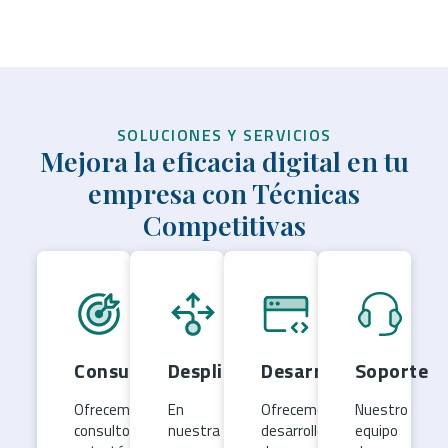
SOLUCIONES Y SERVICIOS
Mejora la eficacia digital en tu
empresa con Técnicas
Competitivas
Consultoría
Despliegue
Desarrollo
Soporte
Ofrecemos
En
Ofrecemos
Nuestro
consultoría
nuestra
desarrollo
equipo