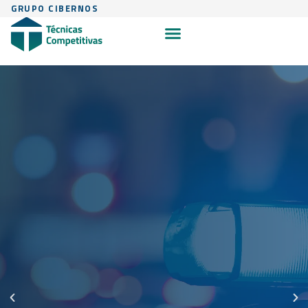
GRUPO CIBERNOS
PROYECTO DELPHOS para
una comunicación inteligente
del paciente
Desarrollo de un sistema de información automatizado
diseñado para evaluar resultados auto‑percibidos en
entornos de atención sanitaria, tanto en centros de salud
como en el domicilio del paciente. Realiza comunicaciones
dinámicas y personalizables, adaptadas a las
necesidades de cada institución y contexto clínico, e