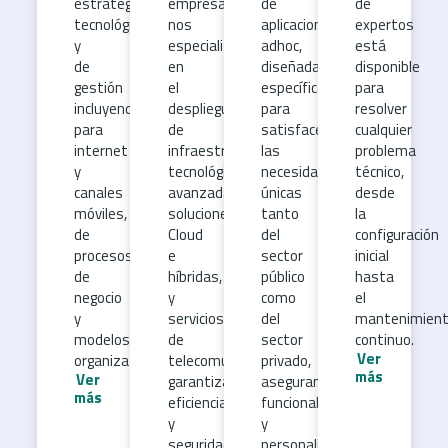
estratégica,
empresa,
de
de
tecnológica
nos
aplicaciones
expertos
y
especializamos
adhoc,
está
de
en
diseñadas
disponible
gestión
el
específicamente
para
incluyendo planes, estrategias
despliegue
para
resolver
para
de
satisfacer
cualquier
internet
infraestructuras
las
problema
y
tecnológicas
necesidades
técnico,
canales
avanzadas,
únicas
desde
móviles, rediseño
soluciones
tanto
la
de
Cloud
del
configuración
procesos
e
sector
inicial
de
híbridas,
público
hasta
negocio
y
como
el
y
servicios
del
mantenimien
modelos
de
sector
continuo.
Ver
organizativos.
telecomunicaciones,
privado,
más
Ver
garantizando
asegurando
más
eficiencia
funcionalidad
y
y
seguridad.
personalización.